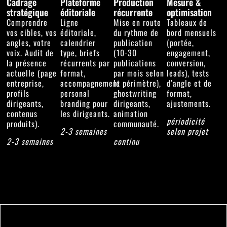
Cadrage
Plateforme
Production
Mesure &
stratégique
éditoriale
récurrente
optimisation
Comprendre
Ligne
Mise en route
Tableaux de
vos cibles, vos
éditoriale,
du rythme de
bord mensuels
angles, votre
calendrier
publication
(portée,
voix. Audit de
type, briefs
(10-30
engagement,
la présence
récurrents par
publications
conversion,
actuelle (page
format,
par mois selon
leads), tests
entreprise,
accompagnement
le périmètre),
d’angle et de
profils
personal
ghostwriting
format,
dirigeants,
branding pour
dirigeants,
ajustements.
contenus
les dirigeants.
animation
périodicité
produits).
communauté.
2-3 semaines
selon projet
2-3 semaines
continu