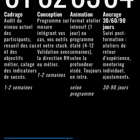
Cadrage
Conception
Animation
Ancrage
30/60/90
Audit du
Programme sur
Format atelier
jours
niveau actuel
mesure
intensif (1
des
intégrant vos
jour) ou
Suivi post-
participants,
cas, vos outils
programme
formation :
recueil des cas
et votre stack.
étalé (4-12
ateliers de
et des
Validation avec
semaines),
retour
objectifs
la direction RH
selon la
d’expérience,
métier, calage
ou métier.
profondeur
mentoring
des indicateurs
visée. Toujours
individuel,
1-2 semaines
de succès.
en intra.
ajustements.
1-2 semaines
selon
30-90 jours
programme