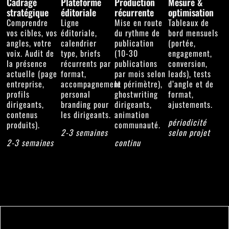
Cadrage
Plateforme
Production
Mesure &
stratégique
éditoriale
récurrente
optimisation
Comprendre
Ligne
Mise en route
Tableaux de
vos cibles, vos
éditoriale,
du rythme de
bord mensuels
angles, votre
calendrier
publication
(portée,
voix. Audit de
type, briefs
(10-30
engagement,
la présence
récurrents par
publications
conversion,
actuelle (page
format,
par mois selon
leads), tests
entreprise,
accompagnement
le périmètre),
d’angle et de
profils
personal
ghostwriting
format,
dirigeants,
branding pour
dirigeants,
ajustements.
contenus
les dirigeants.
animation
périodicité
produits).
communauté.
2-3 semaines
selon projet
2-3 semaines
continu