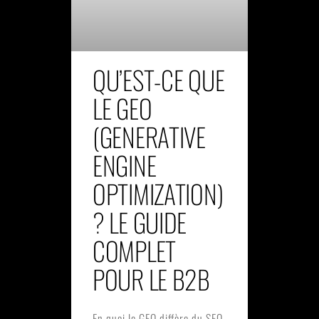
QU’EST-CE QUE
LE GEO
(GENERATIVE
ENGINE
OPTIMIZATION)
? LE GUIDE
COMPLET
POUR LE B2B
En quoi le GEO diffère du SEO