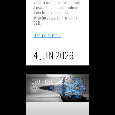
Voici la cartographie des cas
d’usage à plus haute valeur
dans les six fonctions
structurantes du marketing
B2B.
LIRE LA SUITE »
4 JUIN 2026
SEO · GEO · SEA