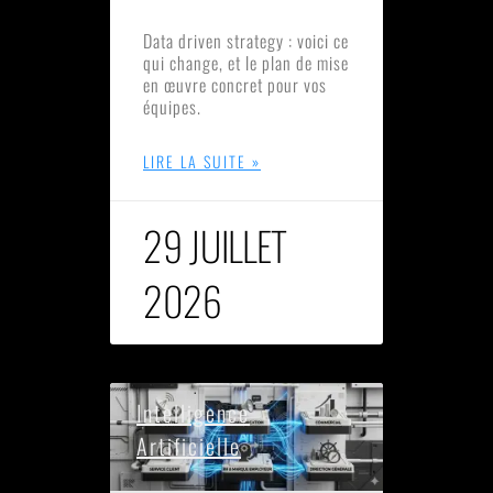
Data driven strategy : voici ce
qui change, et le plan de mise
en œuvre concret pour vos
équipes.
LIRE LA SUITE »
29 JUILLET
2026
Intelligence
Artificielle